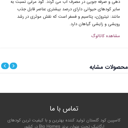
دهی و صرفه جویی در مصرف آب می گردد. کود مرغی نسبت به
سایر کودهای حیوانی دارای درصد بیشتری عناصر قابل جذب
مانند: نیتروژن، پتاسیم و فسفر است که نقش موثری در رشد
رویشی و زایشی گیاهان دارد.
مشاهده کاتالوگ
تجزیه ضمانت شده
مقدار/ واحد
نظر شما در باره این محصول
محصولات مشابه
نیتروژن کل
6% w/w
امتیاز
فسفر محلول P
O
3% w/w
2
5
پتاسیم محلول K
O
4% w/w
2
نام و نام خانوادگی
تماس با ما
هیومیک اسید خالص
6% w/w
کاسپین کود گلستان تولید کننده بهترین و با کیفیت ترین کودهای
کربن آلی
5/5% w/w
ارگانیک تحت عنوان برند Bio Homes در کشور