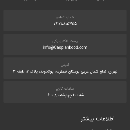
نظر شما
ماده آلی
12% w/w
شماره تماس
09128805355
پست الکترونیکی
info@Caspiankood.com
ارسال نظر در مورد این محصول
آدرس
تهران، ضلع شمال غربی بوستان قیطریه، پولادوند، پلاک 2، طبقه 3
ساعات کاری
شنبه تا چهارشنبه 8 تا 16
اطلاعات بیشتر