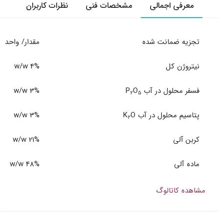
معرفی اجمالی
مشخصات فنی
نظرات کاربران
تجزیه ضمانت شده
مقدار/ واحد
نیتروژن کل
4% w/w
فسفر محلول در آب P
O
3% w/w
2
5
پتاسیم محلول در آب K
O
3% w/w
2
کربن آلی
21% w/w
ماده آلی
48% w/w
مشاهده کاتالوگ