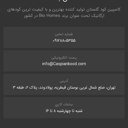
کاسپین کود گلستان تولید کننده بهترین و با کیفیت ترین کودهای
ارگانیک تحت عنوان برند Bio Homes در کشور
نظر شما
شماره تماس
09128805355
پست الکترونیکی
info@Caspiankood.com
ارسال نظر در مورد این محصول
آدرس
تهران، ضلع شمال غربی بوستان قیطریه، پولادوند، پلاک 2، طبقه 3
ساعات کاری
شنبه تا چهارشنبه 8 تا 16