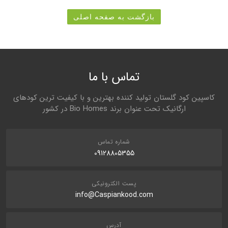
بازگشت به صفحه اصلی
تماس با ما
کاسپین کود گلستان تولید کننده بهترین و با کیفیت ترین کودهای
ارگانیک تحت عنوان برند Bio Homes در کشور
شماره تماس
09128805355
پست الکترونیکی
info@Caspiankood.com
آدرس