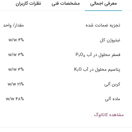
معرفی اجمالی
مشخصات فنی
نظرات کاربران
تجزیه ضمانت شده
مقدار/ واحد
نیتروژن کل
4% w/w
فسفر محلول در آب P
O
3% w/w
2
5
پتاسیم محلول در آب K
O
3% w/w
2
کربن آلی
21% w/w
ماده آلی
48% w/w
مشاهده کاتالوگ