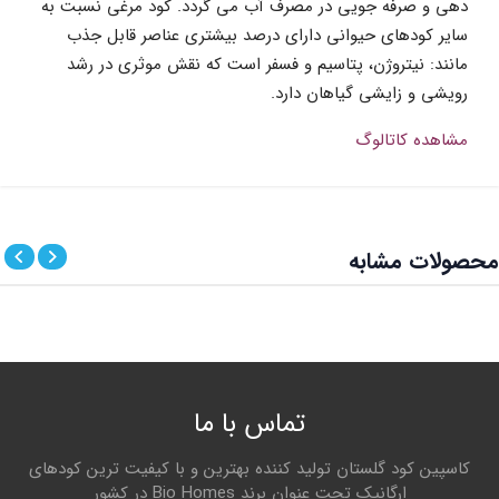
دهی و صرفه جویی در مصرف آب می گردد. کود مرغی نسبت به
سایر کودهای حیوانی دارای درصد بیشتری عناصر قابل جذب
مانند: نیتروژن، پتاسیم و فسفر است که نقش موثری در رشد
رویشی و زایشی گیاهان دارد.
مشاهده کاتالوگ
تجزیه ضمانت شده
مقدار/ واحد
نظر شما در باره این محصول
محصولات مشابه
نیتروژن کل
6% w/w
امتیاز
فسفر محلول P
O
3% w/w
2
5
پتاسیم محلول K
O
4% w/w
2
نام و نام خانوادگی
تماس با ما
هیومیک اسید خالص
6% w/w
کاسپین کود گلستان تولید کننده بهترین و با کیفیت ترین کودهای
کربن آلی
5/5% w/w
ارگانیک تحت عنوان برند Bio Homes در کشور