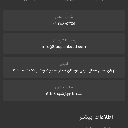
نظر شما
ماده آلی
12% w/w
شماره تماس
09128805355
پست الکترونیکی
info@Caspiankood.com
ارسال نظر در مورد این محصول
آدرس
تهران، ضلع شمال غربی بوستان قیطریه، پولادوند، پلاک 2، طبقه 3
ساعات کاری
شنبه تا چهارشنبه 8 تا 16
اطلاعات بیشتر