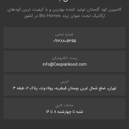
کاسپین کود گلستان تولید کننده بهترین و با کیفیت ترین کودهای
ارگانیک تحت عنوان برند Bio Homes در کشور
نظر شما
شماره تماس
09128805355
پست الکترونیکی
info@Caspiankood.com
ارسال نظر در مورد این محصول
آدرس
تهران، ضلع شمال غربی بوستان قیطریه، پولادوند، پلاک 2، طبقه 3
ساعات کاری
شنبه تا چهارشنبه 8 تا 16