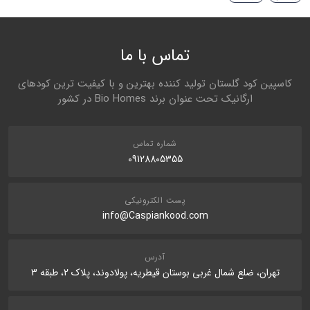
تماس با ما
کاسپین کود گلستان تولید کننده بهترین و با کیفیت ترین کودهای
ارگانیک تحت عنوان برند Bio Homes در کشور
شماره تماس
09128805355
پست الکترونیکی
info@Caspiankood.com
آدرس
تهران، ضلع شمال غربی بوستان قیطریه، پولادوند، پلاک 2، طبقه 3