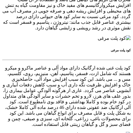
افزایش میکروارگانیسم های مفید خاک و نیز مقاومت گیاه به تنش
های محیطی و افزایش ریشه دهی و صرفه جویی در مصرف آب می
گردد. کود مرغی نسبت به سایر کود های حیوانی دارای درصد
بیشتری عناصر قابل جذب مانند: نیتروژن ، پتاسیم و فسفر است که
نقش موثری در رشد رویشی و زایشی گیاهان دارد.
کود پلت مرغی
کود پلت غنی شده ارگانیک دارای مواد آلی و عناصر ماکرو و میکرو
هستند که شامل ازت، فسفر، پتاسیم، آهن، منیزیم، روی، کلسیم،
مس و ... می باشد. این کود سبب افزایش مواد آلی، حاصلخیزی
خاک و افزایش ظرفیت نگه داری آب و سبب کاهش دفعات آبیاری و
آبشویی عناصر می گردد. عاری از هرگونه آلودگی عوامل بیماری زا،
بذور علف های هرز، لارو و تخم حشرات و سایر آلودگی های متداول
در کود خام بوده و کاملا بهداشتی و فاقد بوی نامطبوع است. کود
آلی ارگانیک ضد عفونی شده دارای 46 درصد ماده آلی کاملا خشک،
به شکل پلت و قابل مصرف برای انواع گیاهان می باشد. این کود
برای محصولات باغی، زراعی، گلخانه ای، سبزی و صیفی، چمن و
فضای سبز و گل و گیاهان زینتی قابل استفاده است.