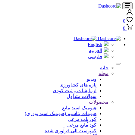
0
0
English
العربیه
فارسی
خانه
مجله
ویدیو
تازه های کشاورزی
آزمایشات و ثبت کودی
سوالات متداول
محصولات
هیومیک اسید مایع
هیومات پتاسیم (هیومیک اسید پودری)
کود پِلت مرغی
کود مایع مرغی
کمپوست آلی فرآوری شده