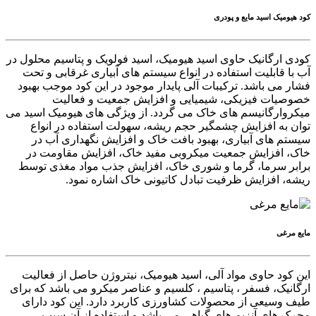
کود هیومیک اسید مایع و پودری
کودی ارگانیک حاوی اسید هیومیک، اسید فولویک و پتاسیم محلول در
آب با قابلیت استفاده در انواع سیستم های آبیاری غرقابی و تحت
فشار می باشد. ترکیبات آلی پایدار موجود در این کود موجب بهبود
خصوصیات فیزیکی، شیمیایی و افزایش جمعیت و فعالیت
میکروارگانیسم های خاک می گردد. از ویژگی های هیومیک اسید می
توان به افزایش چشمگیر حجم ریشه، سهولت استفاده در انواع
سیستم های آبیاری، بهبود بافت خاک و افزایش نگهداری آب در
خاک، افزایش جمعیت میکروبی مفید خاک، افزایش مقاومت در
برابر سرما، گرما و شوری خاک، افزایش جذب مواد مغذی توسط
ریشه، افزایش ظرفیت تبادل کاتیونی خاک اشاره نمود.
مایع مرغی
این کود حاوی مواد آلی، اسید هیومیک، نیتروژن حاصل از فعالیت
ارگانیک، فسفر ، پتاسیم ، کلسیم و عناصر میکرو می باشد که برای
طیف وسیعی از محصولات کشاورزی کاربرد دارد. این کود دارای
محرک های آنزیم های گیاهی می باشد و استفاده از آن سبب