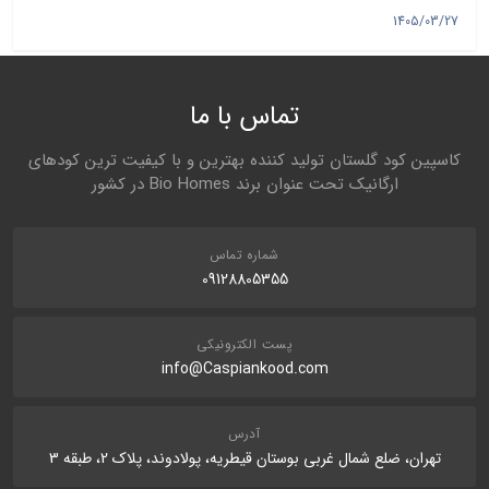
1405/03/27
تماس با ما
کاسپین کود گلستان تولید کننده بهترین و با کیفیت ترین کودهای
ارگانیک تحت عنوان برند Bio Homes در کشور
شماره تماس
09128805355
پست الکترونیکی
info@Caspiankood.com
آدرس
تهران، ضلع شمال غربی بوستان قیطریه، پولادوند، پلاک 2، طبقه 3