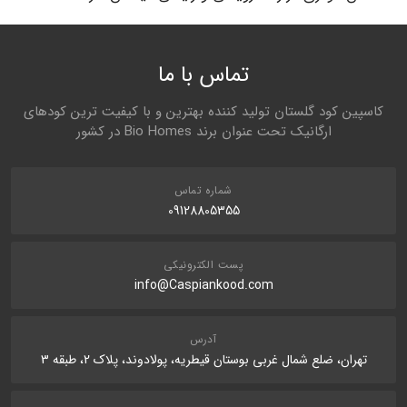
تماس با ما
کاسپین کود گلستان تولید کننده بهترین و با کیفیت ترین کودهای
ارگانیک تحت عنوان برند Bio Homes در کشور
شماره تماس
09128805355
پست الکترونیکی
info@Caspiankood.com
آدرس
تهران، ضلع شمال غربی بوستان قیطریه، پولادوند، پلاک 2، طبقه 3